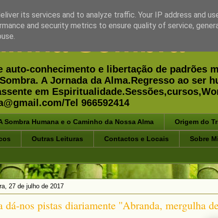
liver its services and to analyze traffic. Your IP address and us
rmance and security metrics to ensure quality of service, gene
minha Sombra
buse.
e auto-conhecimento e libertação de padrões m
 a Sombra. A Jornada da Alma.Regresso ao ser 
 assente em Espiritualidade.Sessões,cursos,
a@gmail.com/Tel 966592414
A Sombra Humana e o Caminho da Nossa Alma
Origem do T
cos
Outras Leituras
Contactos e Locais
Sobre M
ira, 27 de julho de 2017
 dá-nos pistas diariamente ''Abranda, mergulha dent