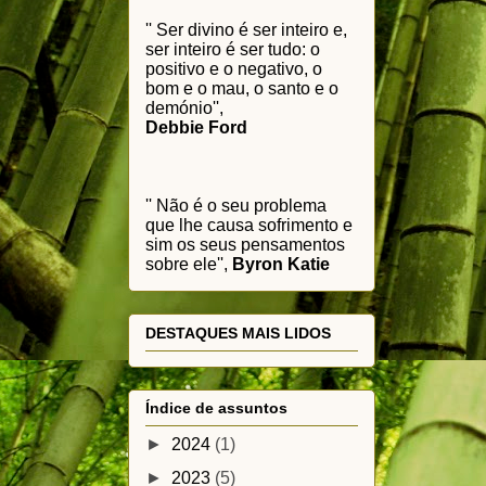
'' Ser divino é ser inteiro e,
ser inteiro é ser tudo: o
positivo e o negativo, o
bom e o mau, o santo e o
demónio'',
Debbie Ford
'' Não é o seu problema
que lhe causa sofrimento e
sim os seus pensamentos
sobre ele'',
Byron Katie
DESTAQUES MAIS LIDOS
Índice de assuntos
►
2024
(1)
►
2023
(5)