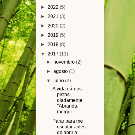
►
2022
(5)
►
2021
(3)
►
2020
(2)
►
2019
(5)
►
2018
(8)
▼
2017
(11)
►
novembro
(2)
►
agosto
(1)
▼
julho
(2)
A vida dá-nos
pistas
diariamente
''Abranda,
mergul...
Parar para me
escutar antes
de abrir a