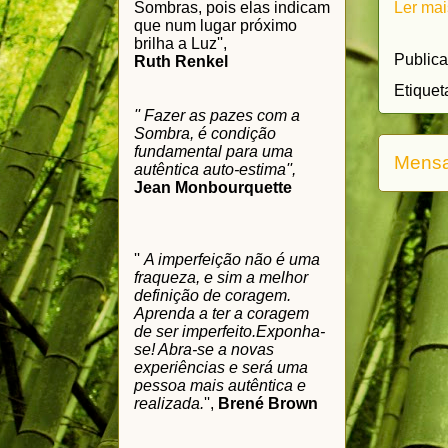
Sombras, pois elas indicam
Ler mai
que num lugar próximo
brilha a Luz'',
Public
Ruth Renkel
Etiquet
'' Fazer as pazes com a
Sombra, é condição
fundamental para uma
Mensa
autêntica auto-estima'',
Jean Monbourquette
''
A imperfeição não é uma
fraqueza, e sim a melhor
definição de coragem.
Aprenda a ter a coragem
de ser imperfeito.
Exponha-
se! Abra-se a novas
experiências e será uma
pessoa mais autêntica e
realizada.
'',
Brené Brown