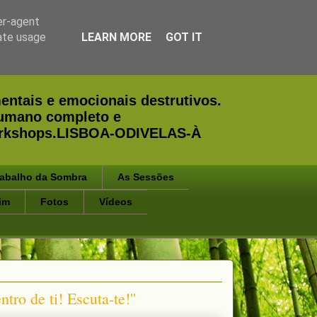
er-agent
rate usage
LEARN MORE
GOT IT
entais e emocionais destrutivos.
humano completo e
Workshops.LISBOA-ODIVELAS-À
rabalho da Sombra
As Sessões
im
Fotos
Vídeos
ro de ti! Escuta-te!''