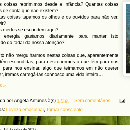
s coisas reprimimos desde a infância? Quantas coisas
s de conta que não existem?
as coisas tapamos os olhos e os ouvidos para não ver,
ir?
s medos se escondem aqui?
 energia gastamos diariamente para manter isto
do do radar da nossa atenção?
to não mergulharmos nestas coisas que, aparentemente
têm escondidas, para descobrirmos o que têm para nos
r, para nos ensinar, algo que teimamos em não querer
r, iremos carregá-las connosco uma vida inteira…
s »
ada por
Angela Antunes
à(s)
12:53
Sem comentários:
as:
Leveza emocional
,
Tornar consciente
ra, 18 de julho de 2017