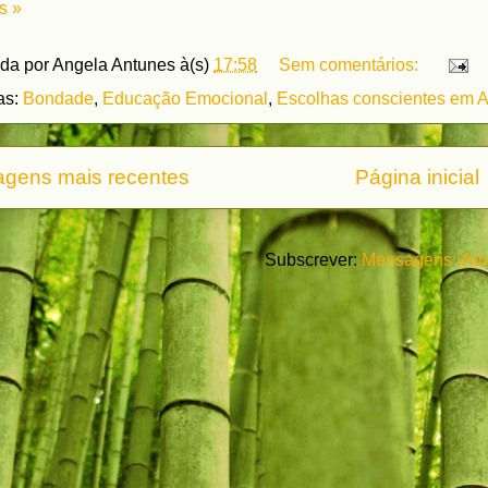
s »
ada por
Angela Antunes
à(s)
17:58
Sem comentários:
as:
Bondade
,
Educação Emocional
,
Escolhas conscientes em 
gens mais recentes
Página inicial
Subscrever:
Mensagens (At