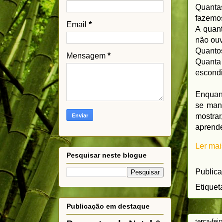
Quanta
fazemo
Email
*
A quant
não ouv
Quanto
Mensagem
*
Quanta
escondi
Enquan
se man
mostra
aprende
Ler mai
Pesquisar neste blogue
Public
Etiquet
Publicação em destaque
terça-fei