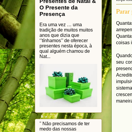
Presentes de Natal &
O Presente da
Parar 
Presença
Quanta
Era uma vez … uma
arrepe
tradição de muitos muitos
anos que dizia que
Quantas
‘’tínhamos’’ de oferecer
coisas
presentes nesta época, à
qual alguém chamou de
Quando
Nat...
seu co
presenc
Acredi
impulsi
sistem
cresce
maneir
'' Não precisamos de ter
medo das nossas