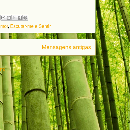
Amor
,
Escutar-me e Sentir
Mensagens antigas
om)