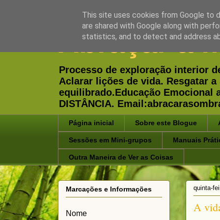
This site uses cookies from Google to de
are shared with Google along with perfo
Abraçar a 
statistics, and to detect and address a
Processo de exploração interior d
Aclarar lições de vida. Resgatar
equilibrado.Educação Emocional
DISTÂNCIA. Email:abracarasombr
Página inicial
Sobre este Blogue
Sessões em Mini-grupos
Manuais Práti
Outra Maneira de Ver as Coisas
quinta-fe
Marcações e Informações
A vida
Nome