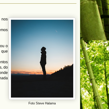
 nos
zemos
 ou o
o que
ntos
s, do
 onde
nada
Foto Steve Halama