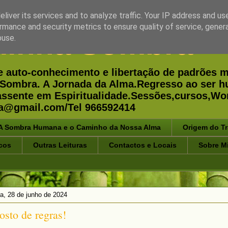
liver its services and to analyze traffic. Your IP address and us
rmance and security metrics to ensure quality of service, gene
minha Sombra
buse.
e auto-conhecimento e libertação de padrões m
 a Sombra. A Jornada da Alma.Regresso ao ser 
 assente em Espiritualidade.Sessões,cursos,
a@gmail.com/Tel 966592414
A Sombra Humana e o Caminho da Nossa Alma
Origem do T
cos
Outras Leituras
Contactos e Locais
Sobre M
ra, 28 de junho de 2024
osto de regras!