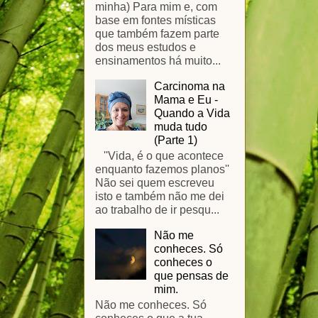
minha) Para mim e, com
base em fontes místicas
que também fazem parte
dos meus estudos e
ensinamentos há muito...
Carcinoma na
Mama e Eu -
Quando a Vida
muda tudo
(Parte 1)
''Vida, é o que acontece
enquanto fazemos planos''
Não sei quem escreveu
isto e também não me dei
ao trabalho de ir pesqu...
Não me
conheces. Só
conheces o
que pensas de
mim.
Não me conheces. Só