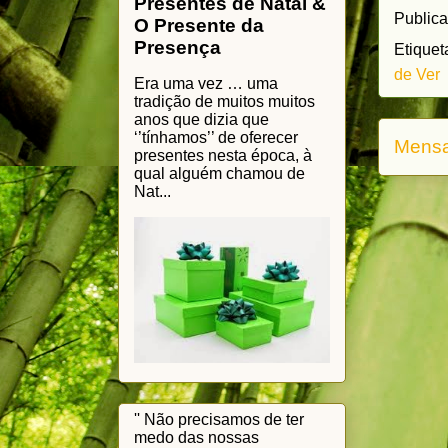
Presentes de Natal &
Public
O Presente da
Presença
Etiquet
de Ver
Era uma vez … uma
tradição de muitos muitos
anos que dizia que
‘’tínhamos’’ de oferecer
Mensa
presentes nesta época, à
qual alguém chamou de
Nat...
'' Não precisamos de ter
medo das nossas