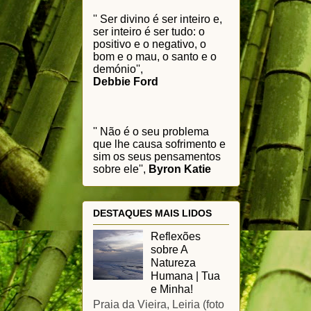
'' Ser divino é ser inteiro e,
ser inteiro é ser tudo: o
positivo e o negativo, o
bom e o mau, o santo e o
demónio'',
Debbie Ford
'' Não é o seu problema
que lhe causa sofrimento e
sim os seus pensamentos
sobre ele'',
Byron Katie
DESTAQUES MAIS LIDOS
Reflexões
sobre A
Natureza
Humana | Tua
e Minha!
Praia da Vieira, Leiria (foto