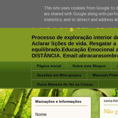
This site uses cookies from Google to de
are shared with Google along with perfo
Abraçar a 
statistics, and to detect and address a
Processo de exploração interior d
Aclarar lições de vida. Resgatar
equilibrado.Educação Emocional
DISTÂNCIA. Email:abracarasombr
Página inicial
Sobre este Blogue
Sessões em Mini-grupos
Manuais Práti
Outra Maneira de Ver as Coisas
sexta-fei
Marcações e Informações
Não g
Nome