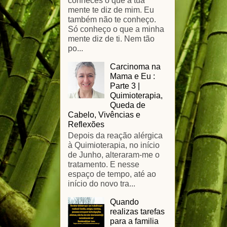
conheces o que a tua
mente te diz de mim. Eu
também não te conheço.
Só conheço o que a minha
mente diz de ti. Nem tão
po...
Carcinoma na
Mama e Eu :
Parte 3 |
Quimioterapia,
Queda de
Cabelo, Vivências e
Reflexões
Depois da reação alérgica
à Quimioterapia, no início
de Junho, alteraram-me o
tratamento. E nesse
espaço de tempo, até ao
início do novo tra...
Quando
realizas tarefas
para a familia