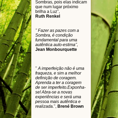
Sombras, pois elas indicam
que num lugar próximo
brilha a Luz'',
Ruth Renkel
'' Fazer as pazes com a
Sombra, é condição
fundamental para uma
autêntica auto-estima'',
Jean Monbourquette
''
A imperfeição não é uma
fraqueza, e sim a melhor
definição de coragem.
Aprenda a ter a coragem
de ser imperfeito.
Exponha-
se! Abra-se a novas
experiências e será uma
pessoa mais autêntica e
realizada.
'',
Brené Brown