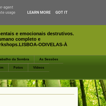
er-agent
rate usage
LEARN MORE
GOT IT
entais e emocionais destrutivos.
humano completo e
Workshops.LISBOA-ODIVELAS-À
rabalho da Sombra
As Sessões
im
Fotos
Vídeos