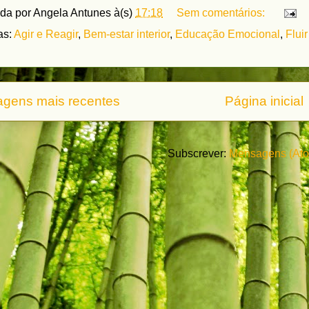
ada por
Angela Antunes
à(s)
17:18
Sem comentários:
as:
Agir e Reagir
,
Bem-estar interior
,
Educação Emocional
,
Flui
gens mais recentes
Página inicial
Subscrever:
Mensagens (At