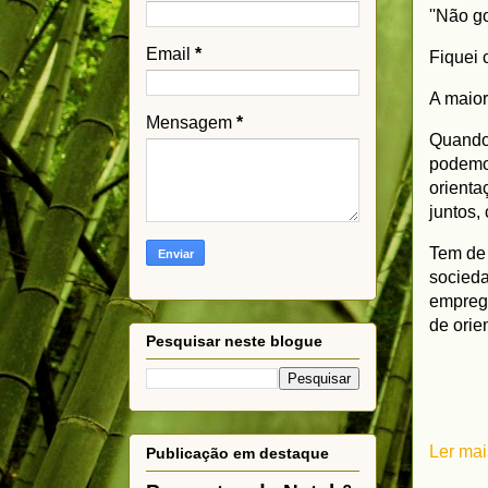
'
'Não g
Email
*
Fiquei c
A maior
Mensagem
*
Quando 
podemos
orienta
juntos,
Tem de 
socieda
emprega
de ori
Pesquisar neste blogue
Ler mai
Publicação em destaque