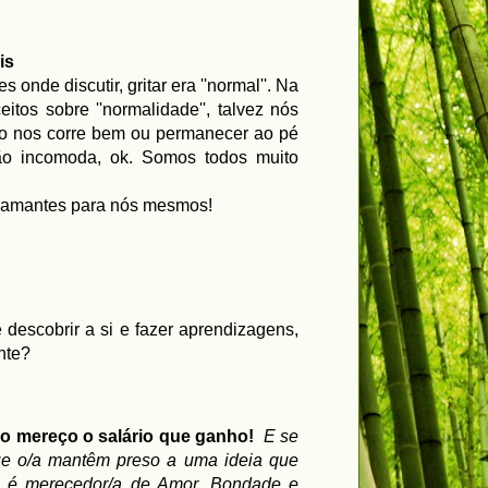
eis
nde discutir, gritar era ''normal''. Na
tos sobre ''normalidade'', talvez nós
não nos corre bem ou permanecer ao pé
ão incomoda, ok. Somos todos muito
 diamantes para nós mesmos!
descobrir a si e fazer aprendizagens,
nte?
ão mereço o salário que ganho!
E se
 que o/a mantêm preso a uma ideia que
já é merecedor/a de Amor, Bondade e