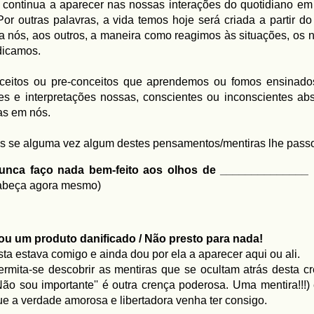
continua a aparecer nas nossas interações do quotidiano em
Por outras palavras, a
vida temos hoje será criada a partir d
 nós, aos outros, a maneira como reagimos às situações, os 
dicamos.
ceitos ou pre-conceitos que aprendemos ou fomos ensinados
es e interpretações nossas, conscientes ou inconscientes abs
as em nós.
s se alguma vez algum destes pensamentos/mentiras lhe passo
unca faço nada bem-feito aos olhos de ______________
abeça agora mesmo)
ou um produto danificado / Não presto para nada!
sta estava comigo e ainda dou por ela a aparecer aqui ou ali.
ermita-se descobrir as mentiras que se ocultam atrás desta 
'Não sou importante'' é outra crença poderosa. Uma mentira!!!)
ue a verdade amorosa e libertadora venha ter consigo.