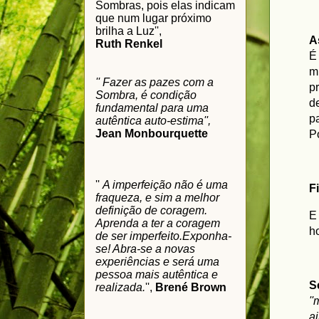
Sombras, pois elas indicam
que num lugar próximo
brilha a Luz'',
A
Ruth Renkel
É
m
'' Fazer as pazes com a
p
Sombra, é condição
d
fundamental para uma
p
autêntica auto-estima'',
Jean Monbourquette
P
''
A imperfeição não é uma
F
fraqueza, e sim a melhor
definição de coragem.
E
Aprenda a ter a coragem
h
de ser imperfeito.
Exponha-
se! Abra-se a novas
experiências e será uma
pessoa mais autêntica e
S
realizada.
'',
Brené Brown
'
a