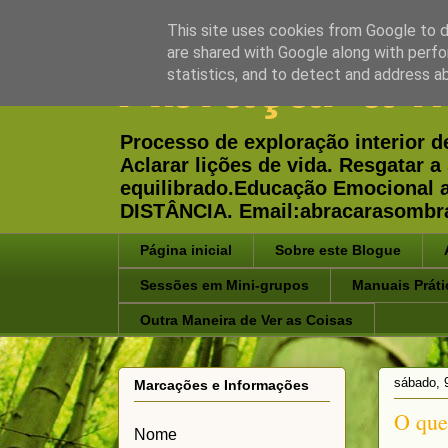
This site uses cookies from Google to de
are shared with Google along with perfo
Abraçar a 
statistics, and to detect and address a
Processo de exploração interior d
Aclarar lições de vida. Resgatar
equilibrado.Educação Emocional
DISTÂNCIA. Email:abracarasombr
Página inicial
Sobre este Blogue
Sessões em Mini-grupos
Manuais Práti
Outra Maneira de Ver as Coisas
sábado, 
Marcações e Informações
O que
Nome