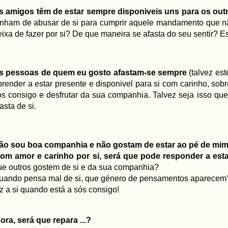
s amigos têm de estar sempre disponiveis uns para os o
enham de abusar de si para cumprir aquele mandamento que nã
eixa de fazer por si? De que maneira se afasta do seu sentir? E
s pessoas de quem eu gosto afastam-se sempre
(talvez est
prender a estar presente e disponivel para si com carinho, so
ós consigo e desfrutar da sua companhia. Talvez seja isso qu
asta de si.
ão sou boa companhia e não gostam de estar ao pé de mi
com amor e carinho por si, será que pode responder a est
ue outros gostem de si e da sua companhia?
uando pensa mal de si, que género de pensamentos aparecem
az a si quando está a sós consigo!
gora, será que repara ...?