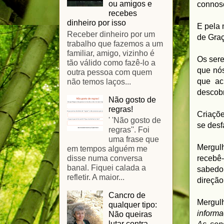
ou amigos e
connosc
recebes
dinheiro por isso
E pela 
Receber dinheiro por um
de Gra
trabalho que fazemos a um
familiar, amigo, vizinho é
Os ser
tão válido como fazê-lo a
que nós
outra pessoa com quem
que ac
não temos laços...
descobr
Não gosto de
regras!
Criaçõe
' 'Não gosto de
se des
regras''. Foi
uma frase que
Mergulh
em tempos alguém me
disse numa conversa
recebê-
banal. Fiquei calada a
sabedo
refletir. A maior...
direçã
Cancro de
Mergulh
qualquer tipo:
informa
Não queiras
lutar contra.