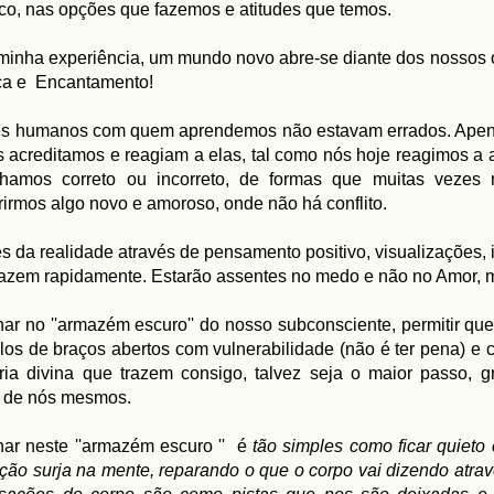
o, nas opções que fazemos e atitudes que temos.
minha experiência, um mundo novo abre-se diante dos nossos o
ça e Encantamento!
es humanos com quem aprendemos não estavam errados. Apen
 acreditamos e reagiam a elas, tal como nós hoje reagimos a 
hamos correto ou incorreto, de formas que muitas vezes
irmos algo novo e amoroso, onde não há conflito.
s da realidade através de pensamento positivo, visualizações,
fazem rapidamente.
Estarão assentes no medo e não no Amor,
ar no ''armazém escuro'' do nosso subconsciente, permitir que
los de braços abertos com vulnerabilidade (não é ter pena) e 
ria divina que trazem consigo, talvez seja o maior passo,
o de nós mesmos.
ar neste ''armazém escuro '' é
tão simples como ficar quieto
ção surja na mente, reparando o que o corpo vai dizendo atra