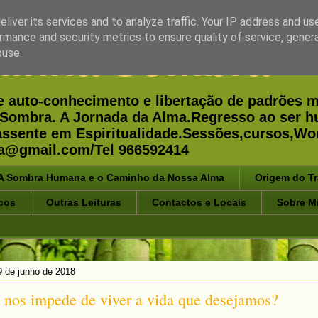
liver its services and to analyze traffic. Your IP address and us
rmance and security metrics to ensure quality of service, gene
minha Sombra
buse.
e auto-conhecimento e libertação de padrões m
 a Sombra. A Jornada da Alma.Regresso ao ser 
 assente em Espiritualidade.Sessões,cursos,
a@gmail.com/Tel 966592414
A Sombra Humana e o Caminho da Nossa Alma
Origem do T
cos
Outras Leituras
Contactos e Locais
Sobre M
9 de junho de 2018
 nos impede de viver a vida que desejamos?