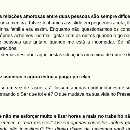
s relações amorosas entre duas pessoas são sempre difíc
 uma mentira. Talvez tenhamos assistido em pequenos a relações o
inha familia era assim. Enquanto não questionarmos os concei
róprios achemos ''normal'' gritar com os outros quando algo 
e pessoas que gritam, quando me está a incomodar. Se n
arecidos.
odemos descobrir aqui, nestas situações uma mina de ouro e
iz asneiras e agora estou a pagar por elas
 se em vez de ''asneiras'' fossem apenas oportunidades de se 
onrando o Ser que foi e é? O que mudava na sua vida no Prese
e não me esforçar muito e fizer horas a mais no trabalho n
'merecer'' e ''não merecer'' fossem apenas conceitos inúteis
inda não investigou? Por direito divino de nascença você 