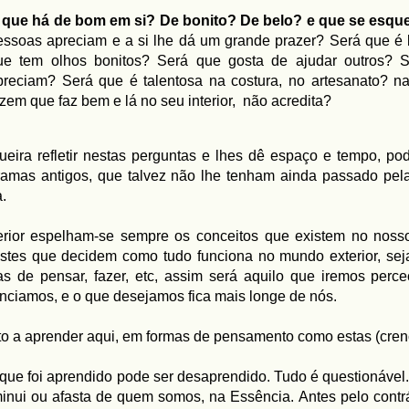
 que há de bom em si? De bonito? De belo? e que se esqu
essoas apreciam e a si lhe dá um grande prazer? Será que é 
ue tem olhos bonitos? Será que gosta de ajudar outros?
preciam? Será que é talentosa na costura, no artesanato? 
izem que faz bem e lá no seu interior, não acredita?
eira refletir nestas perguntas e lhes dê espaço e tempo, p
amas antigos, que talvez não lhe tenham ainda passado pela 
a.
erior espelham-se sempre os conceitos que existem no noss
stes que decidem como tudo funciona no mundo exterior, se
s de pensar, fazer, etc, assim será aquilo que iremos perc
nciamos, e o que desejamos fica mais longe de nós.
o a aprender aqui, em formas de pensamento como estas (cren
que foi aprendido pode ser desaprendido.
Tudo é questionável
inui ou afasta de quem somos, na Essência. Antes pelo contr