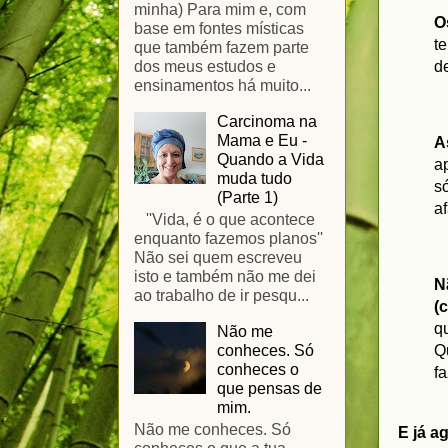
minha) Para mim e, com
O
base em fontes místicas
t
que também fazem parte
dos meus estudos e
d
ensinamentos há muito...
Carcinoma na
Mama e Eu -
A
Quando a Vida
a
muda tudo
s
(Parte 1)
af
''Vida, é o que acontece
enquanto fazemos planos''
Não sei quem escreveu
isto e também não me dei
N
ao trabalho de ir pesqu...
(
q
Não me
conheces. Só
Q
conheces o
f
que pensas de
mim.
Não me conheces. Só
E já a