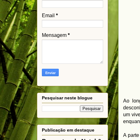
Email
*
Mensagem
*
Pesquisar neste blogue
Ao lon
descon
um vive
enquant
Publicação em destaque
A parte