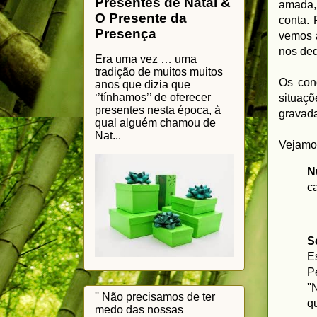
Presentes de Natal &
amada, 
O Presente da
conta. 
Presença
vemos a
nos de
Era uma vez … uma
tradição de muitos muitos
Os con
anos que dizia que
‘’tínhamos’’ de oferecer
situaçõ
presentes nesta época, à
gravad
qual alguém chamou de
Nat...
Vejamo
N
c
S
E
P
'
'' Não precisamos de ter
q
medo das nossas