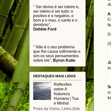
A
'' Ser divino é ser inteiro e,
ser inteiro é ser tudo: o
A
positivo e o negativo, o
C
bom e o mau, o santo e o
demónio'',
f
Debbie Ford
O
(
'' Não é o seu problema
que lhe causa sofrimento e
sim os seus pensamentos
sobre ele'',
Byron Katie
J
i
DESTAQUES MAIS LIDOS
Reflexões
S
sobre A
c
Natureza
t
Humana | Tua
e Minha!
Praia da Vieira, Leiria (foto