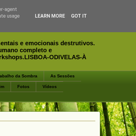
er-agent
rate usage
LEARN MORE
GOT IT
entais e emocionais destrutivos.
humano completo e
Workshops.LISBOA-ODIVELAS-À
rabalho da Sombra
As Sessões
im
Fotos
Vídeos