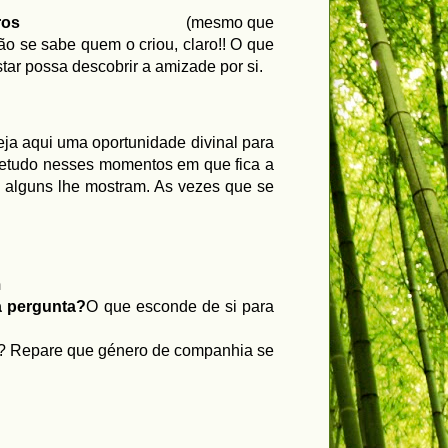
utros
(mesmo que
o se sabe quem o criou, claro!! O que
star possa descobrir a amizade por si.
eja aqui uma oportunidade divinal para
bretudo nesses momentos em que fica a
e alguns lhe mostram. As vezes que se
m
a pergunta?
O que esconde de si para
? Repare que género de companhia se