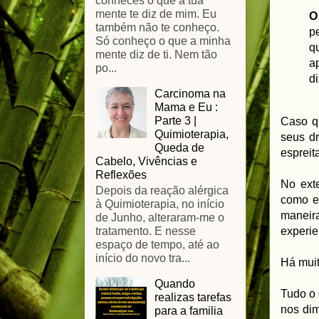
conheces o que a tua
mente te diz de mim. Eu
O
também não te conheço.
p
Só conheço o que a minha
q
mente diz de ti. Nem tão
a
po...
d
Carcinoma na
Mama e Eu :
Parte 3 |
Caso qu
Quimioterapia,
seus dr
Queda de
espreit
Cabelo, Vivências e
Reflexões
No ext
Depois da reação alérgica
como e
à Quimioterapia, no início
maneira
de Junho, alteraram-me o
experie
tratamento. E nesse
espaço de tempo, até ao
início do novo tra...
Há muit
Quando
Tudo o 
realizas tarefas
nos dim
para a familia