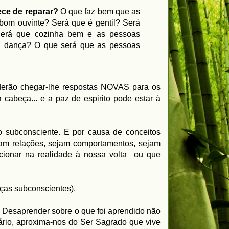
ece de reparar?
O que faz bem que as
bom ouvinte? Será que é gentil? Será
 Será que cozinha bem e as pessoas
na dança? O que será que as pessoas
oderão chegar-lhe respostas NOVAS para os
cabeça... e a paz de espirito pode estar à
o subconsciente. E por causa de conceitos
jam relações, sejam comportamentos, sejam
ecionar na realidade à nossa volta ou que
ças subconscientes).
. Desaprender sobre o que foi aprendido não
ário, aproxima-nos do Ser Sagrado que vive