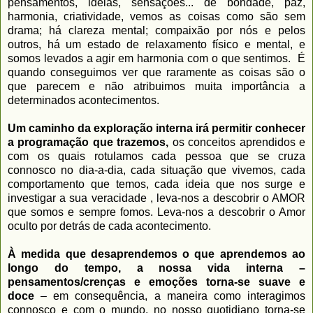
pensamentos, ideias, sensações... de bondade, paz,
harmonia, criatividade, vemos as coisas como são sem
drama; há clareza mental; compaixão por nós e pelos
outros, há um estado de relaxamento físico e mental, e
somos levados a agir em harmonia com o que sentimos. É
quando conseguimos ver que raramente as coisas são o
que parecem e não atribuimos muita importância a
determinados acontecimentos.
Um caminho da exploração interna irá permitir conhecer
a programação que trazemos,
os conceitos aprendidos e
com os quais rotulamos cada pessoa que se cruza
connosco no dia-a-dia, cada situação que vivemos, cada
comportamento que temos, cada ideia que nos surge e
investigar a sua veracidade , leva-nos a descobrir o AMOR
que somos e sempre fomos. Leva-nos a descobrir o Amor
oculto por detrás de cada acontecimento.
À medida que desaprendemos o que aprendemos ao
longo do tempo, a nossa vida interna –
pensamentos/crenças e emoções torna-se suave e
doce
– em consequência, a maneira como interagimos
connosco e com o mundo, no nosso quotidiano torna-se