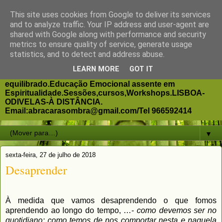
This site uses cookies from Google to deliver its services
Abraçar a minha Sombra
and to analyze traffic. Your IP address and user-agent are
shared with Google along with performance and security
metrics to ensure quality of service, generate usage
Processo de exploração interior de auto-conhecimento
statistics, and to detect and address abuse.
e libertação de padrões mentais e emocionais
destrutivos. Aclarar lições de vida. Resgatar a Sombra. A
LEARN MORE
GOT IT
Jornada da Alma.Regresso ao ser humano completo e
equilibrado.Educação Emocional assente em
Espiritualidade.Sessões,cursos,Workshops.LISBOA-
ODIVELAS-À DISTÂNCIA.
Email:abracarasombra@gmail.com/Tel 966592414
▼
sexta-feira, 27 de julho de 2018
Desaprender
À medida que vamos desaprendendo o que fomos
aprendendo ao longo do tempo, …
- como devemos ser no
quotidiano; como temos de nos comportar nesta e naquela